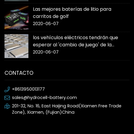
Las mejores baterías de litio para
carritos de golf
2020-06-07
los vehículos eléctricos tendrán que
esperar al 'cambio de juego' de la
batería de estado sólido
2020-06-07
CONTACTO
+8613950013177
sales@hydrocell-battery.com
201-32, No. 16, East Haijing Road(Xiamen Free Trade
Zone), Xiamen, (Fujian)China