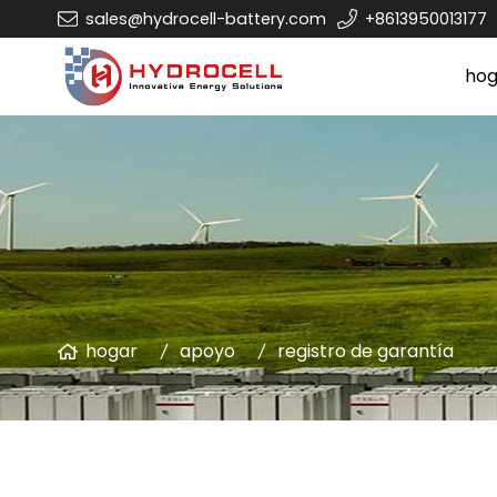
sales@hydrocell-battery.com
+8613950013177
hog
hogar
apoyo
registro de garantía