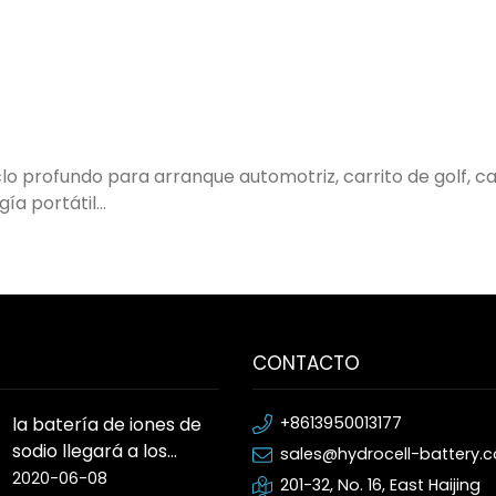
o profundo para arranque automotriz, carrito de golf, carr
 portátil...
CONTACTO
la batería de iones de
+8613950013177
sodio llegará a los
sales@hydrocell-battery.
automóviles de
2020-06-08
201-32, No. 16, East Haijing