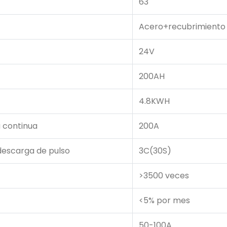
63
Acero+recubrimiento 
24V
200AH
4.8KWH
 continua
200A
descarga de pulso
3C(30S)
>3500 veces
<5% por mes
50-100A