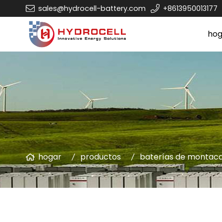
sales@hydrocell-battery.com
+8613950013177
hog
hogar
productos
baterías de montaca