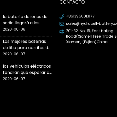
CONTACTO
la batería de iones de
+8613950013177
sodio llegará a los
sales@hydrocell-battery.
automóviles de
2020-06-08
201-32, No. 16, East Haijing
producción este año
Road(Xiamen Free Trade Z
Las mejores baterías
Xiamen, (Fujian)China
de litio para carritos de
golf
2020-06-07
los vehículos eléctricos
tendrán que esperar al
'cambio de juego' de la
2020-06-07
batería de estado
sólido