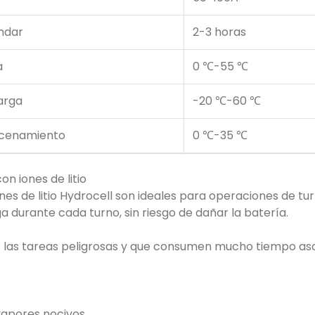
ndar
2-3 horas
a
0 ℃-55 ℃
arga
-20 ℃-60 ℃
cenamiento
0 ℃-35 ℃
n iones de litio
es de litio Hydrocell son ideales para operaciones de t
a durante cada turno, sin riesgo de dañar la batería.
nte las tareas peligrosas y que consumen mucho tiempo a
vapores nocivos