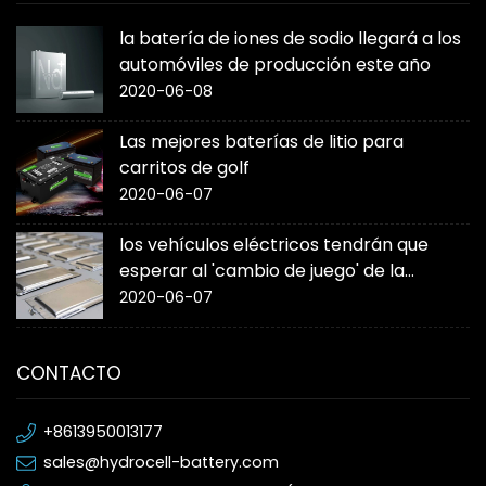
la batería de iones de sodio llegará a los
automóviles de producción este año
2020-06-08
Las mejores baterías de litio para
carritos de golf
2020-06-07
los vehículos eléctricos tendrán que
esperar al 'cambio de juego' de la
batería de estado sólido
2020-06-07
CONTACTO
+8613950013177
sales@hydrocell-battery.com