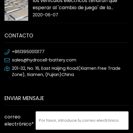
los vehículos eléctricos tendrán que
esperar al 'cambio de juego' de la
batería de estado sólido
2020-06-07
CONTACTO
+8613950013177
sales@hydrocell-battery.com
201-32, No. 16, East Haijing Road(Xiamen Free Trade
Zone), Xiamen, (Fujian)China
ENVIAR MENSAJE
correo
electrónico*