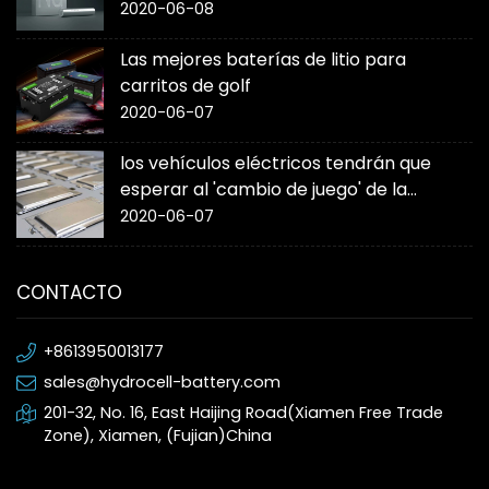
2020-06-08
Las mejores baterías de litio para
carritos de golf
2020-06-07
los vehículos eléctricos tendrán que
esperar al 'cambio de juego' de la
batería de estado sólido
2020-06-07
CONTACTO
+8613950013177
sales@hydrocell-battery.com
201-32, No. 16, East Haijing Road(Xiamen Free Trade
Zone), Xiamen, (Fujian)China