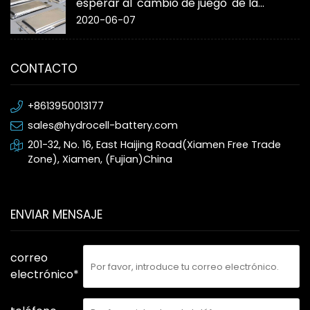
esperar al 'cambio de juego' de la
batería de estado sólido
2020-06-07
CONTACTO
+8613950013177
sales@hydrocell-battery.com
201-32, No. 16, East Haijing Road(Xiamen Free Trade
Zone), Xiamen, (Fujian)China
ENVIAR MENSAJE
correo
electrónico*