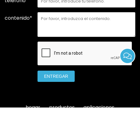
teléfono
contenido*
ENTREGAR
hogar
productos
aplicaciones
sobre nosotros
apoyo
noticias
Contáctanos ahora
sitemap
www.hydrocell-battery.com All Rights Reserved