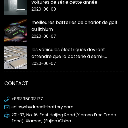
voitures de série cette année
2020-06-08
meilleures batteries de chariot de golf
au lithium
2020-06-07
les véhicules électriques devront
attendre que la batterie à semi-
conducteurs « change la donne »
2020-06-07
CONTACT
+8613950013177
sales@hydrocell-battery.com
201-32, No. 16, East Haijing Road(Xiamen Free Trade
Zone), Xiamen, (Fujian)China