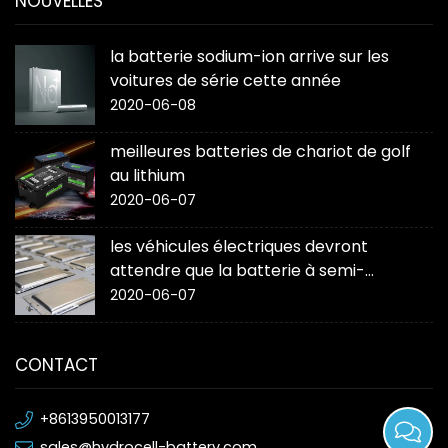
NOUVELLES
la batterie sodium-ion arrive sur les
voitures de série cette année
2020-06-08
meilleures batteries de chariot de golf
au lithium
2020-06-07
les véhicules électriques devront
attendre que la batterie à semi-
conducteurs « change la donne »
2020-06-07
CONTACT
+8613950013177
sales@hydrocell-battery.com