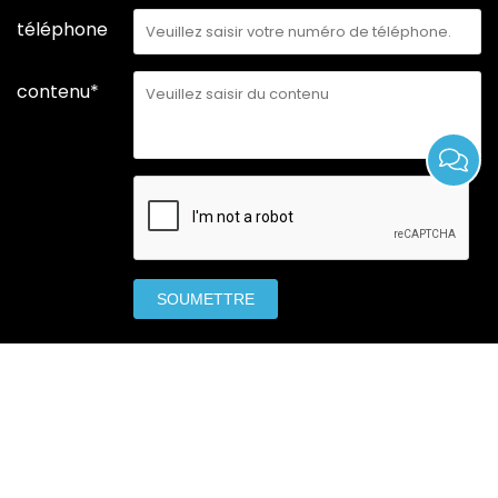
téléphone
contenu*
SOUMETTRE
maison
des produits
applications
à propos de nous
soutien
nouvelles
Contactez-nous maintenant
sitemap