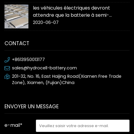
les véhicules électriques devront
attendre que la batterie à semi-
conducteurs « change la donne »
2020-06-07
CONTACT
+8613950013177
sales@hydrocell-battery.com
201-32, No. 16, East Haijing Road(Xiamen Free Trade
Zone), Xiamen, (Fujian)China
ENVOYER UN MESSAGE
e-mail*