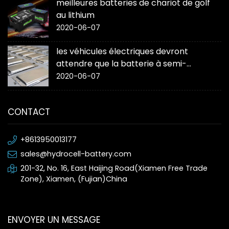
meilleures batteries de chariot de golf
au lithium
2020-06-07
les véhicules électriques devront
attendre que la batterie à semi-
conducteurs « change la donne »
2020-06-07
CONTACT
+8613950013177
sales@hydrocell-battery.com
201-32, No. 16, East Haijing Road(Xiamen Free Trade
Zone), Xiamen, (Fujian)China
ENVOYER UN MESSAGE