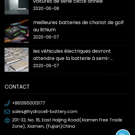
voitures de série cette année
2020-06-08
meilleures batteries de chariot de golf
au lithium
2020-06-07
les véhicules électriques devront
attendre que la batterie à semi-
conducteurs « change la donne »
2020-06-07
CONTACT
+8613950013177
sales@hydrocell-battery.com
201-32, No. 16, East Haijing Road(Xiamen Free Trade
Zone), Xiamen, (Fujian)China