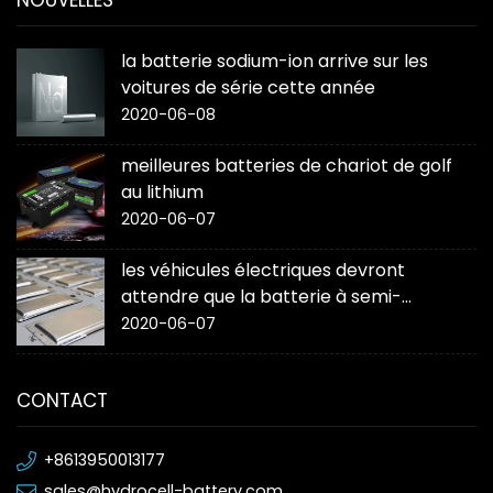
NOUVELLES
la batterie sodium-ion arrive sur les
voitures de série cette année
2020-06-08
meilleures batteries de chariot de golf
au lithium
2020-06-07
les véhicules électriques devront
attendre que la batterie à semi-
conducteurs « change la donne »
2020-06-07
CONTACT
+8613950013177
sales@hydrocell-battery.com