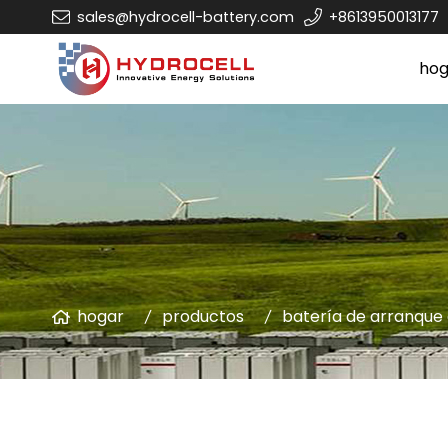
sales@hydrocell-battery.com
+8613950013177
hog
hogar
productos
batería de arranque