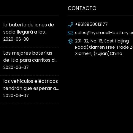
CONTACTO
la batería de iones de
+8613950013177
sodio llegará a los
sales@hydrocell-battery.
automóviles de
2020-06-08
201-32, No. 16, East Haijing
producción este año
Road(Xiamen Free Trade Z
Las mejores baterías
Xiamen, (Fujian)China
de litio para carritos de
golf
2020-06-07
los vehículos eléctricos
tendrán que esperar al
'cambio de juego' de la
2020-06-07
batería de estado
sólido