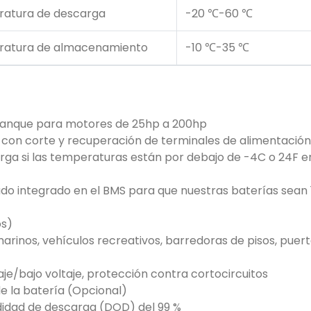
atura de descarga
-20 ℃-60 ℃
atura de almacenamiento
-10 ℃-35 ℃
arranque para motores de 25hp a 200hp
 con corte y recuperación de terminales de alimentación
carga si las temperaturas están por debajo de -4C o 24F e
ado integrado en el BMS para que nuestras baterías sean
os)
marinos, vehículos recreativos, barredoras de pisos, pue
aje/bajo voltaje, protección contra cortocircuitos
e la batería (Opcional)
didad de descarga (DOD) del 99 %