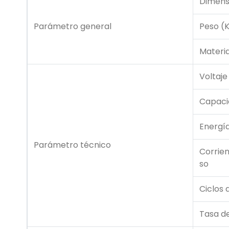
Dimens
Parámetro general
Peso (
Materia
Voltaje
Capaci
Energí
Parámetro técnico
Corrie
so
Ciclos 
Tasa d