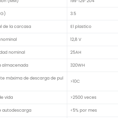
ión (MM)
199*129*204
KG)
3.5
l de la carcasa
El plastico
 nominal
12,8 V
dad nominal
25AH
a almacenada
320WH
nte máxima de descarga de pul
>10C
de vida
>2500 veces
e autodescarga
<5% por mes