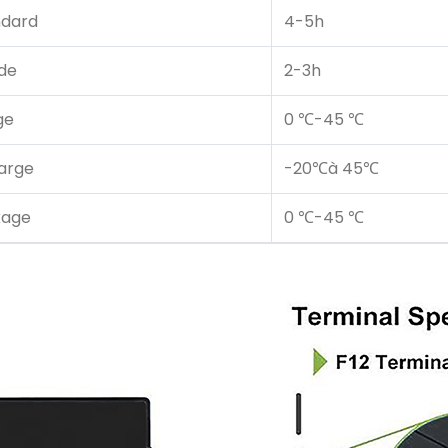
ndard
4-5h
de
2-3h
ge
0 ℃-45 ℃
arge
-20℃à 45℃
kage
0 ℃-45 ℃