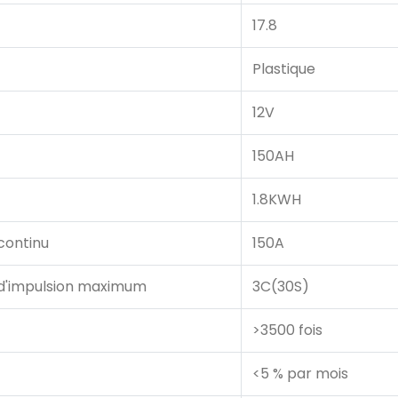
17.8
Plastique
12V
150AH
1.8KWH
continu
150A
d'impulsion maximum
3C(30S)
>3500 fois
<5 % par mois