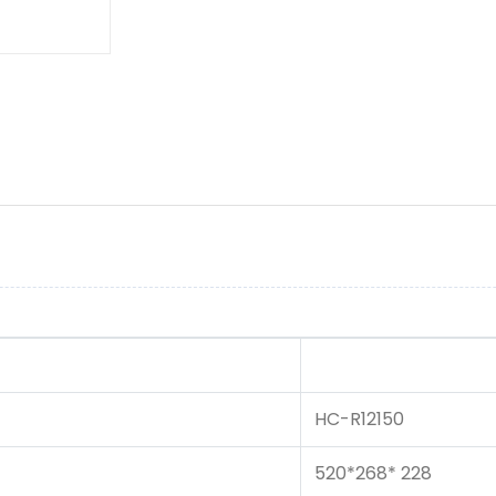
HC-R12150
520*268* 228