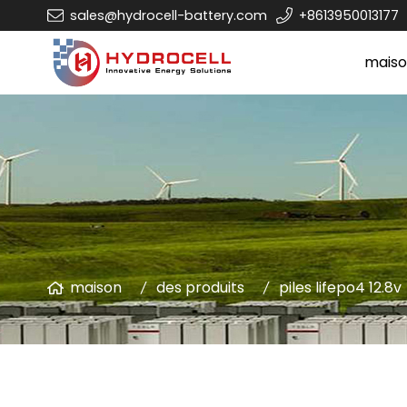
sales@hydrocell-battery.com
+8613950013177
mais
maison
des produits
piles lifepo4 12.8v