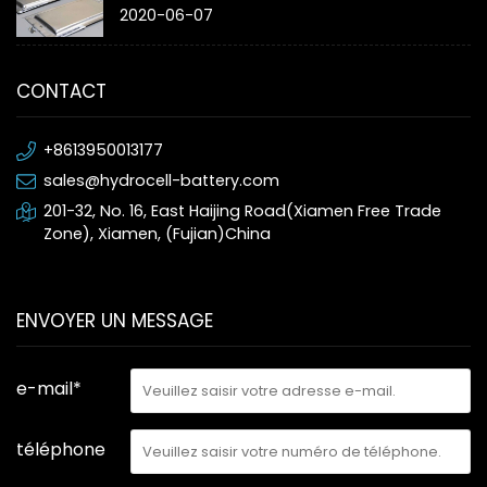
conducteurs « change la donne »
2020-06-07
CONTACT
+8613950013177
sales@hydrocell-battery.com
201-32, No. 16, East Haijing Road(Xiamen Free Trade
Zone), Xiamen, (Fujian)China
ENVOYER UN MESSAGE
e-mail*
téléphone