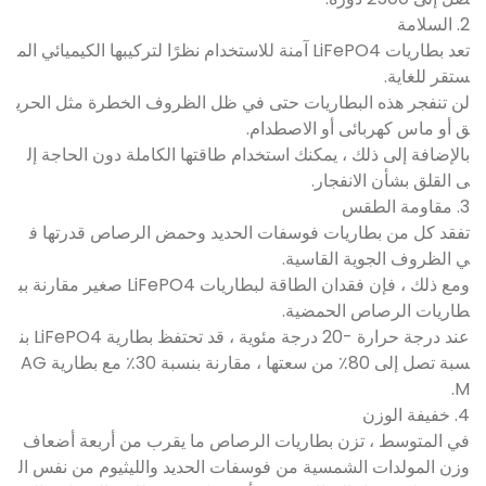
2. السلامة
تعد بطاريات LiFePO4 آمنة للاستخدام نظرًا لتركيبها الكيميائي الم
ستقر للغاية.
لن تنفجر هذه البطاريات حتى في ظل الظروف الخطرة مثل الحري
ق أو ماس كهربائى أو الاصطدام.
بالإضافة إلى ذلك ، يمكنك استخدام طاقتها الكاملة دون الحاجة إل
ى القلق بشأن الانفجار.
3. مقاومة الطقس
تفقد كل من بطاريات فوسفات الحديد وحمض الرصاص قدرتها ف
ي الظروف الجوية القاسية.
ومع ذلك ، فإن فقدان الطاقة لبطاريات LiFePO4 صغير مقارنة بب
طاريات الرصاص الحمضية.
عند درجة حرارة -20 درجة مئوية ، قد تحتفظ بطارية LiFePO4 بن
سبة تصل إلى 80٪ من سعتها ، مقارنة بنسبة 30٪ مع بطارية AG
M.
4. خفيفة الوزن
في المتوسط ​​، تزن بطاريات الرصاص ما يقرب من أربعة أضعاف
وزن المولدات الشمسية من فوسفات الحديد والليثيوم من نفس ال