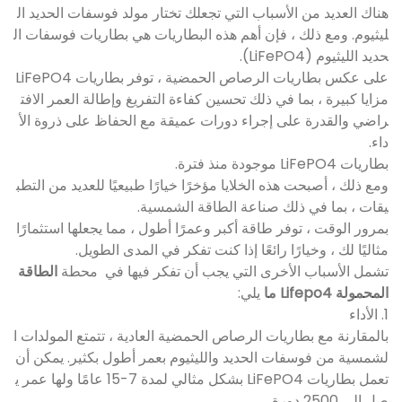
هناك العديد من الأسباب التي تجعلك تختار مولد فوسفات الحديد ال
ليثيوم. ومع ذلك ، فإن أهم هذه البطاريات هي بطاريات فوسفات ال
حديد الليثيوم (LiFePO4).
على عكس بطاريات الرصاص الحمضية ، توفر بطاريات LiFePO4
مزايا كبيرة ، بما في ذلك تحسين كفاءة التفريغ وإطالة العمر الافت
راضي والقدرة على إجراء دورات عميقة مع الحفاظ على ذروة الأ
داء.
بطاريات LiFePO4 موجودة منذ فترة.
ومع ذلك ، أصبحت هذه الخلايا مؤخرًا خيارًا طبيعيًا للعديد من التطب
يقات ، بما في ذلك صناعة الطاقة الشمسية.
بمرور الوقت ، توفر طاقة أكبر وعمرًا أطول ، مما يجعلها استثمارًا
مثاليًا لك ، وخيارًا رائعًا إذا كنت تفكر في المدى الطويل.
تشمل الأسباب الأخرى التي يجب أن تفكر فيها في محطة
الطاقة
المحمولة Lifepo4 ما
يلي:
1. الأداء
بالمقارنة مع بطاريات الرصاص الحمضية العادية ، تتمتع المولدات ا
لشمسية من فوسفات الحديد والليثيوم بعمر أطول بكثير. يمكن أن
تعمل بطاريات LiFePO4 بشكل مثالي لمدة 7-15 عامًا ولها عمر ي
صل إلى 2500 دورة.