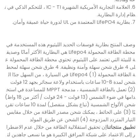
6. العلامة التجارية الأمريكية الشهيرة IC - TI ، للتحكم الذكي في ن
ظام إدارة البطارية.
7. بطارية LifePO4 المعتمدة من UL لدورة حياة عميقة وأمان.
وصف المنتج بطارية فوسفات الحديد الليثيوم هذه المستخدمة في
محطة الطاقة المحمولة Lifepo4 هي البطارية الأكثر أمانًا وصديق
ة للبيئة التي تعتمد على الليثيوم. تحتوي محطة الطاقة المحمولة ع
لى 4 طرق شحن سهلة وآمنة ونظيفة. 4 طرق شحن سهلة لمحط
ة الطاقة المحمولة Lifepo4 ( 1) في السيارة ، من السهل جدًا ال
شحن لمدة 8-10 ساعات باستخدام ولاعة سجائر بجهد 12 فولت
(2) تعمل بالطاقة الشمسية ، مدمجة MPPT للمساعدة في استخ
دامها في ضوء الشمس (13 فولت - 24 فولت / أكثر من 18 واط)
شحن الألواح الشمسية (تباع بشكل منفصل) لمدة 10 ساعات تقري
بًا (3) على الحائط ، يمكنك شحن مصدر الطاقة من خلال مقابس
التيار المتردد المزدوجة (4) الشحن عن طريق المولد
تطبيق منتجاتنا
إن تحقيق استقلالية الطاقة من خلال عدم الاضطرا
ر إلى الاعتماد على شبكة المرافق الكبيرة هو ما نسعى جاهدين لت