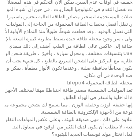
حقيقه في أوقات عدم اليقين. يمكن الآن التحكم في هذه المعضلا
ت بفضل التقدم في تكنولوجيا البطاريات ، في حين أن أشباه المو
صلات المستخدمة لتسخير مصادر الطاقة العالية تتحسن باستمرا
ر. تقلل أفضل محطات الطاقة المحمولة من الحاجة إلى المولدات
التي تعمل بالوقود ، وقد قطعت شوطًا طويلاً منذ النماذج الأولية الأ
ولى ، سر وجود محطة طاقة جيدة بسيط: بطارية كبيرة السعة بالإ
ضافة إلى عاكس عالي الطاقة من القلب. أضف إلى ذلك منفذي
USB بتنسيقات مختلفة ، ومحول سيارة ، وأخيرًا ، طريقة شحن الب
طارية مع التركيز على الشحن السريع. بالطبع ، كل شيء يجب أن
يكون محاطًا بحافظة صلبة ، وعندما تكون الأنوار مطفأة ، يمكن و
ضع الوحدة في أي مكان.
محطة الطاقة المحمولة Lifepo4
تعد المولدات الشمسية مصدر طاقة احتياطيًا مهمًا لمختلف الأجهز
ة الداخلية والسفر في الهواء الطلق.
إنها خفيفة الوزن وخفيفة الوزن ، مما يسمح لك بشحن مجموعة مت
نوعة من الأجهزة الإلكترونية بالطاقة الشمسية.
علاوة على ذلك ، فهي صديقة للبيئة ، وعلى عكس المولدات التقلي
دية ، لا تتطلب أن يكون لديك الكثير من الوقود في متناول اليد.
لماذا تختار مولد فوسفات الحديد الليثيوم؟