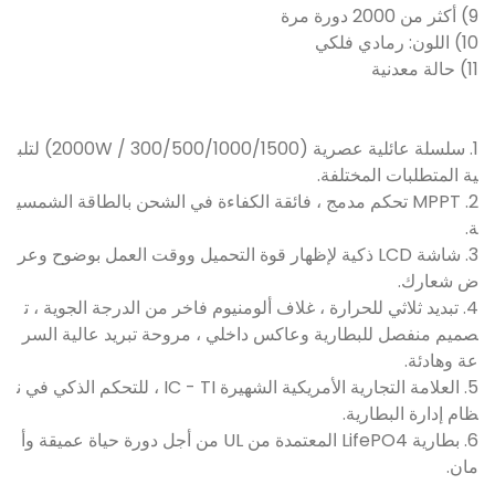
9) أكثر من 2000 دورة مرة
10) اللون: رمادي فلكي
11) حالة معدنية
1. سلسلة عائلية عصرية (300/500/1000/1500 / 2000W) لتلب
ية المتطلبات المختلفة.
2. MPPT تحكم مدمج ، فائقة الكفاءة في الشحن بالطاقة الشمسي
ة.
3. شاشة LCD ذكية لإظهار قوة التحميل ووقت العمل بوضوح وعر
ض شعارك.
4. تبديد ثلاثي للحرارة ، غلاف ألومنيوم فاخر من الدرجة الجوية ، ت
صميم منفصل للبطارية وعاكس داخلي ، مروحة تبريد عالية السر
عة وهادئة.
5. العلامة التجارية الأمريكية الشهيرة IC - TI ، للتحكم الذكي في ن
ظام إدارة البطارية.
6. بطارية LifePO4 المعتمدة من UL من أجل دورة حياة عميقة وأ
مان.