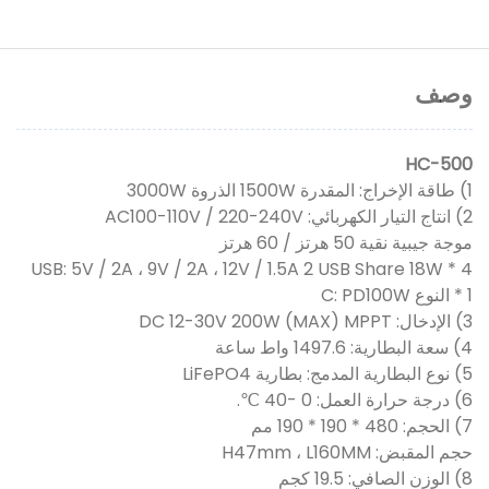
وصف
HC-500
1) طاقة الإخراج: المقدرة 1500W الذروة 3000W
2) انتاج التيار الكهربائي: AC100-110V / 220-240V
موجة جيبية نقية 50 هرتز / 60 هرتز
4 * USB: 5V / 2A ، 9V / 2A ، 12V / 1.5A 2 USB Share 18W
1 * النوع C: PD100W
3) الإدخال: DC 12-30V 200W (MAX) MPPT
4) سعة البطارية: 1497.6 واط ساعة
5) نوع البطارية المدمج: بطارية LiFePO4
6) درجة حرارة العمل: 0 -40 ℃.
7) الحجم: 480 * 190 * 190 مم
حجم المقبض: H47mm ، L160MM
8) الوزن الصافي: 19.5 كجم