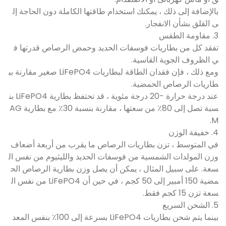
بالإضافة إلى ذلك ، يمكنك استخدام طاقتها الكاملة دون الحاجة إل
ى القلق بشأن الانفجار.
3. مقاومة الطقس
تفقد كل من بطاريات فوسفات الحديد وحمض الرصاص قدرتها ف
ي الظروف الجوية القاسية.
ومع ذلك ، فإن فقدان الطاقة لبطاريات LiFePO4 صغير مقارنة بب
طاريات الرصاص الحمضية.
عند درجة حرارة -20 درجة مئوية ، قد تحتفظ بطارية LiFePO4 بن
سبة تصل إلى 80٪ من سعتها ، مقارنة بنسبة 30٪ مع بطارية AG
M.
4. خفيفة الوزن
في المتوسط ​​، تزن بطاريات الرصاص ما يقرب من أربعة أضعاف
وزن المولدات الشمسية من فوسفات الحديد والليثيوم من نفس ال
سعة. على سبيل المثال ، يمكن أن يصل وزن بطارية الرصاص الح
مضية 150 أمبير إلى 50 كجم ، في حين أن LiFePO4 من نفس ال
سعة تزن 15 كجم فقط.
5. الشحن السريع
بينما يتم شحن بطاريات LiFePO4 بسرعة إلى 100٪ بنفس المعد