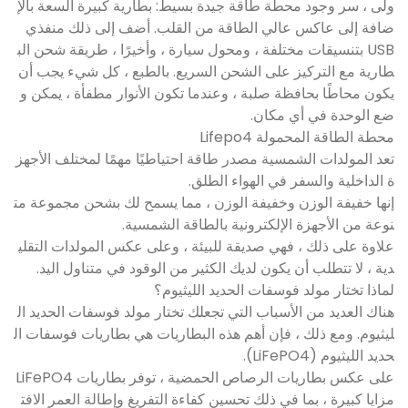
ولى ، سر وجود محطة طاقة جيدة بسيط: بطارية كبيرة السعة بالإ
ضافة إلى عاكس عالي الطاقة من القلب. أضف إلى ذلك منفذي
USB بتنسيقات مختلفة ، ومحول سيارة ، وأخيرًا ، طريقة شحن الب
طارية مع التركيز على الشحن السريع. بالطبع ، كل شيء يجب أن
يكون محاطًا بحافظة صلبة ، وعندما تكون الأنوار مطفأة ، يمكن و
ضع الوحدة في أي مكان.
محطة الطاقة المحمولة Lifepo4
تعد المولدات الشمسية مصدر طاقة احتياطيًا مهمًا لمختلف الأجهز
ة الداخلية والسفر في الهواء الطلق.
إنها خفيفة الوزن وخفيفة الوزن ، مما يسمح لك بشحن مجموعة مت
نوعة من الأجهزة الإلكترونية بالطاقة الشمسية.
علاوة على ذلك ، فهي صديقة للبيئة ، وعلى عكس المولدات التقلي
دية ، لا تتطلب أن يكون لديك الكثير من الوقود في متناول اليد.
لماذا تختار مولد فوسفات الحديد الليثيوم؟
هناك العديد من الأسباب التي تجعلك تختار مولد فوسفات الحديد ال
ليثيوم. ومع ذلك ، فإن أهم هذه البطاريات هي بطاريات فوسفات ال
حديد الليثيوم (LiFePO4).
على عكس بطاريات الرصاص الحمضية ، توفر بطاريات LiFePO4
مزايا كبيرة ، بما في ذلك تحسين كفاءة التفريغ وإطالة العمر الافت