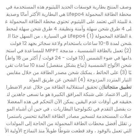
وصف المنتج بطارية فوسفات الحديد الليثيوم هذه المستخدمة في
محطة الطاقة المحمولة Lifepo4 هي البطارية الأكثر أمانًا وصديق
ة للبيئة التي تعتمد على الليثيوم. تحتوي محطة الطاقة المحمولة ع
لى 4 طرق شحن سهلة وآمنة ونظيفة. 4 طرق شحن سهلة لمحط
ة الطاقة المحمولة Lifepo4 ( 1) في السيارة ، من السهل جدًا ال
شحن لمدة 8-10 ساعات باستخدام ولاعة سجائر بجهد 12 فولت
(2) تعمل بالطاقة الشمسية ، مدمجة MPPT للمساعدة في استخ
دامها في ضوء الشمس (13 فولت - 24 فولت / أكثر من 18 واط)
شحن الألواح الشمسية (تباع بشكل منفصل) لمدة 10 ساعات تقري
بًا (3) على الحائط ، يمكنك شحن مصدر الطاقة من خلال مقابس
التيار المتردد المزدوجة (4) الشحن عن طريق المولد
تطبيق منتجاتنا
إن تحقيق استقلالية الطاقة من خلال عدم الاضطرا
ر إلى الاعتماد على شبكة المرافق الكبيرة هو ما نسعى جاهدين لت
حقيقه في أوقات عدم اليقين. يمكن الآن التحكم في هذه المعضلا
ت بفضل التقدم في تكنولوجيا البطاريات ، في حين أن أشباه المو
صلات المستخدمة لتسخير مصادر الطاقة العالية تتحسن باستمرا
ر. تقلل أفضل محطات الطاقة المحمولة من الحاجة إلى المولدات
التي تعمل بالوقود ، وقد قطعت شوطًا طويلاً منذ النماذج الأولية الأ