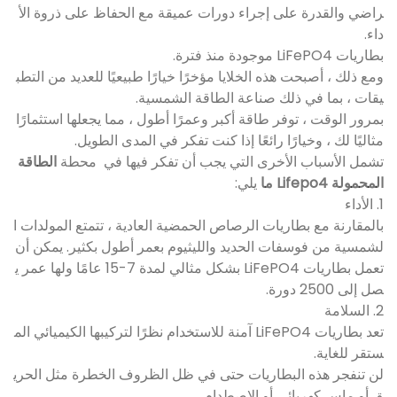
راضي والقدرة على إجراء دورات عميقة مع الحفاظ على ذروة الأ
داء.
بطاريات LiFePO4 موجودة منذ فترة.
ومع ذلك ، أصبحت هذه الخلايا مؤخرًا خيارًا طبيعيًا للعديد من التطب
يقات ، بما في ذلك صناعة الطاقة الشمسية.
بمرور الوقت ، توفر طاقة أكبر وعمرًا أطول ، مما يجعلها استثمارًا
مثاليًا لك ، وخيارًا رائعًا إذا كنت تفكر في المدى الطويل.
تشمل الأسباب الأخرى التي يجب أن تفكر فيها في محطة
الطاقة
المحمولة Lifepo4 ما
يلي:
1. الأداء
بالمقارنة مع بطاريات الرصاص الحمضية العادية ، تتمتع المولدات ا
لشمسية من فوسفات الحديد والليثيوم بعمر أطول بكثير. يمكن أن
تعمل بطاريات LiFePO4 بشكل مثالي لمدة 7-15 عامًا ولها عمر ي
صل إلى 2500 دورة.
2. السلامة
تعد بطاريات LiFePO4 آمنة للاستخدام نظرًا لتركيبها الكيميائي الم
ستقر للغاية.
لن تنفجر هذه البطاريات حتى في ظل الظروف الخطرة مثل الحري
ق أو ماس كهربائى أو الاصطدام.