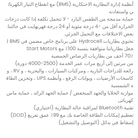
أنظمة إدارة البطارية الاحتكارية (BMS) مع انقطاع التيار الكهربائ
ي واستعادته
حماية مدمجة من الطقس البارد - لا تتحمل تكلفة إذا كانت درجات
الحرارة أقل من -4 درجة مئوية أو 24 درجة فهرنهايت في حالتنا.
بعض الاختلافات مع التحمل الجزئي.
تحتوي بطاريات Hydrocell على برنامج خاص مضمن في BMS ل
جعل بطارياتنا متوافقة بنسبة 100٪ مع Start Motors
70٪ أخف من بطاريات الرصاص الحمضية
من مرتين إلى أربع مرات عمر الخدمة (2500-4000 دورة)
رائعة للدراجات النارية ، ومركبات السيارات ، والبحرية ، و RV ، و
كاسحات الأرضيات ، وبوابات الرفع ، وأنظمة UPS ، وتخزين الطاق
ة الشمسية
موازنة الخلايا والجهد المنخفض / حماية الجهد الزائد ، حماية ماس
كهربائى
تقنية Bluetooth لمراقبة حالة البطارية (اختياري)
تعظيم إمكانات الطاقة الخاصة بك مع 99٪ عمق تفريغ (DOD)
إسقاط في بدائل (التوصيل والتشغيل)