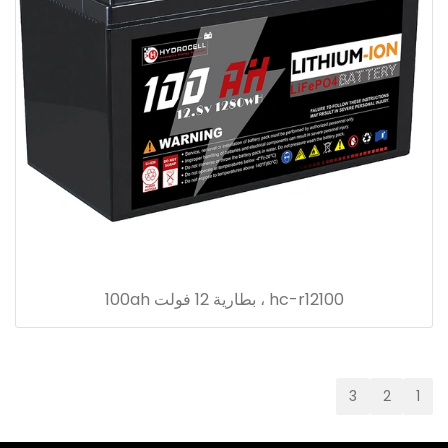
hc-r12100 ، بطارية 12 فولت 100ah
3
2
1