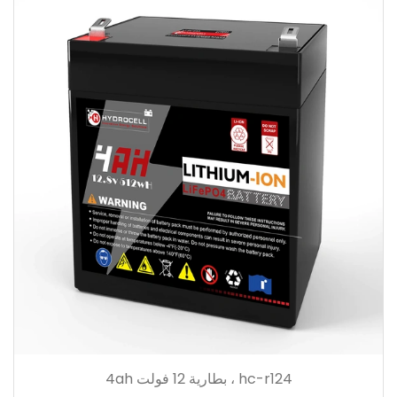
hc-r124 ، بطارية 12 فولت 4ah