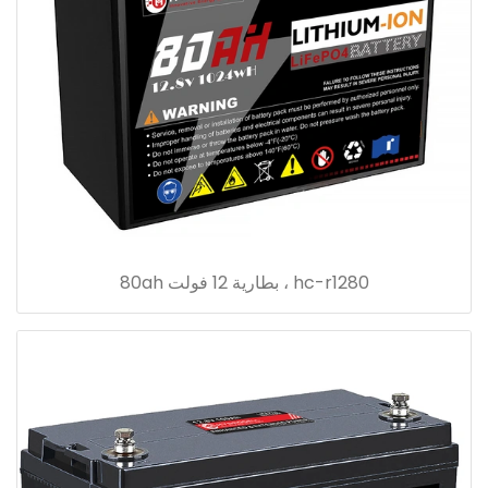
hc-r1280 ، بطارية 12 فولت 80ah