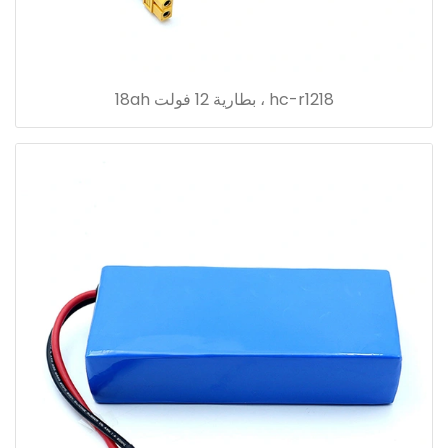
hc-r1218 ، بطارية 12 فولت 18ah