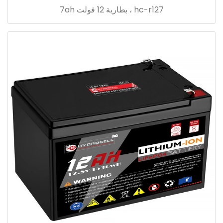
hc-r127 ، بطارية 12 فولت 7ah