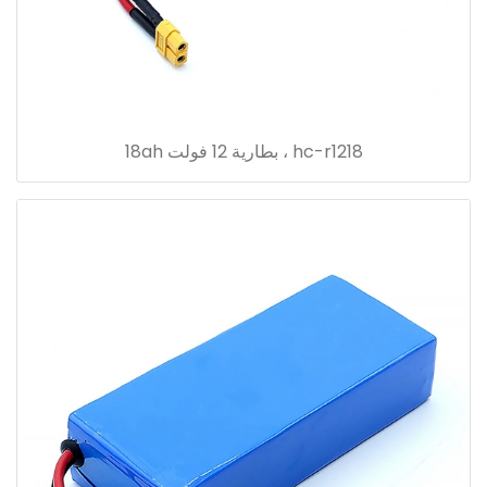
hc-r1218 ، بطارية 12 فولت 18ah