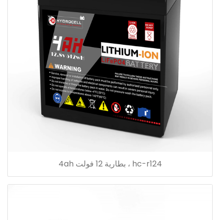
hc-r124 ، بطارية 12 فولت 4ah