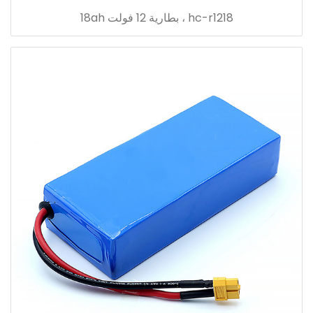
hc-r1218 ، بطارية 12 فولت 18ah