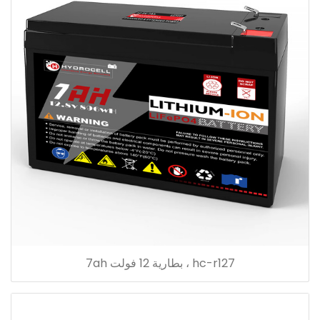
hc-r127 ، بطارية 12 فولت 7ah