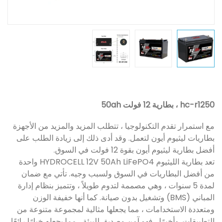
hc-r1250 ، بطارية 12 فولت 50ah
مع استمرار تقدم التكنولوجيا ، تتطلب المزيد والمزيد من الأجهزة
بطاريات ليثيوم أيون لتعمل. وقد أدى ذلك إلى زيادة الطلب على
أفضل بطارية ليثيوم أيون بقوة 12 فولت في السوق.
تعد بطارية الليثيوم HYDROCELL 12V 50Ah LiFePO4 واحدة
من أفضل البطاريات في السوق ولسبب وجيه. تأتي مع ضمان
لمدة 5 سنوات ، وهي مصممة لتدوم طويلاً ، وتتميز بنظام إدارة
المباني (BMS) وتشغيل بدون صيانة. كما أنها خفيفة الوزن
ومتعددة الاستخدامات ، مما يجعلها مثالية لمجموعة متنوعة من
التطبيقات. وأخيرًا ، فهو آمن وصديق للبيئة ، مما يجعله خيارًا رائعًا