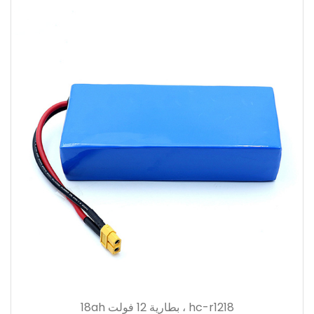
hc-r1218 ، بطارية 12 فولت 18ah