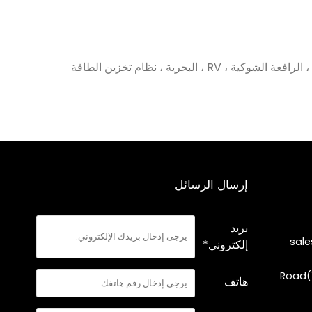
المصنع / المصنع العرض المباشر لبطاريات LiFePO4 ذات الدورة العميقة القابلة لإعادة الشحن لبدء تشغيل السيارات ، عربة الجولف ، الرافعة الشوكية ، RV ، البحرية ، نظام تخزين الطاقة
إرسال الرسائل
بريد
sal
إلكتروني*
Road(
هاتف