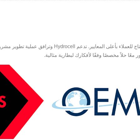
خدمة HYDROCELL OEM هي خدمة التطوير والإنتاج للعملاء 
ر معًا حلاً مخصصًا وفقًا لأفكارك لبطارية مثالية.