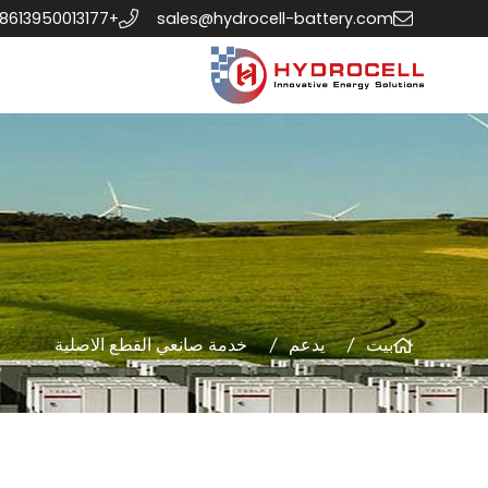
+8613950013177
sales@hydrocell-battery.com
بيت
يدعم
خدمة صانعي القطع الاصلية