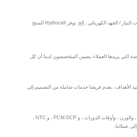
بعد أن نتلقى استفسارات العملاء. وفقًا لمتطلبات العملاء ، يمكننا التخصيص حسب المواصفات ، الأحجام ، الفولتية ، متطلبات التيار / الجهد الكهربائي ، إلخ. توفر Hydrocell المنتج
صة التي يريدها العملاء. يضمن المتخصصون لدينا أن كل
و تعقيد الأهداف ، يقدم فريقنا خدمات شاملة من التصميم إلى
بعد الانتهاء من تدقيق المنتجات ، سنقوم باختبار هذه المنتجات. تشمل فهارس الاختبار الأبعاد ، والجهد ، والسعة ، والمقاومة ، والوزن ، وأوقات الدورات ، و PCM OCP ، و NTC ،
لى عملائنا.