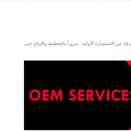
بأعلى المعايير. تدعم Hydrocell وترافق عملية تطوير مشروعك من الاستشارة الأولية ، مروراً بالتخطيط والإنتاج حتى