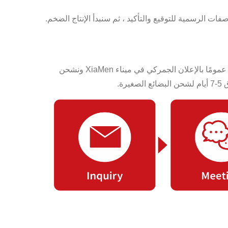
ات الرسمية للتوقيع والتأكيد ، ثم سنبدأ الإنتاج الضخم.
يتم إنتاج البطارية حسب طلب العميل ويجب عزلها قبل التعبئة. يتم وضع كل بطارية في علبة نفطة مصنوعة خصيصًا. نقوم عمومًا بالإعلان الجمركي في ميناء XiaMen ونشحن