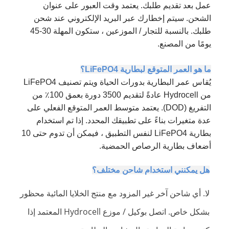
عمل بعد تقديم طلبك. يعتمد وقت العبور على عنوان
الشحن. سيتم إخطارك عبر البريد الإلكتروني عند شحن
طلبك. بالنسبة للتجار / الموزعين ، ستكون المهلة 30-45
يومًا من المصنع.
ما هو العمر المتوقع لبطارية LiFePO4؟
يُقاس عمر البطارية بدورات الحياة ويتم تصنيف LiFePO4
من Hydrocell عادةً لتقديم 3500 دورة بعمق 100٪ من
التفريغ (DOD). يعتمد متوسط العمر المتوقع الفعلي على
عدة متغيرات بناءً على تطبيقك المحدد. إذا تم استخدام
بطارية LiFePO4 لنفس التطبيق ، فيمكن أن تدوم حتى 10
أضعاف بطارية الرصاص الحمضية.
هل يمكنني استخدام شاحن مختلف؟
لا. أي شاحن آخر غير المزود مع منتج الخلايا المائية محظور
بشكل خاص. اتصل بوكيل / موزع Hydrocell المعتمد إذا