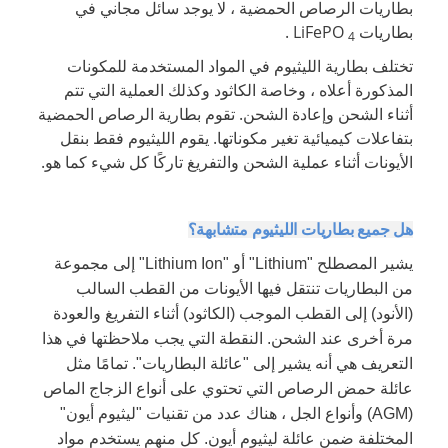
بطاريات الرصاص الحمضية ، لا يوجد سائل مجاني في
بطاريات LiFePO
.
4
تختلف بطارية الليثيوم في المواد المستخدمة للمكونات
المذكورة أعلاه ، وخاصة الكاثود وكذلك العملية التي تتم
أثناء الشحن وإعادة الشحن. تقوم بطارية الرصاص الحمضية
بتفاعلات كيميائية تغير مكوناتها. يقوم الليثيوم فقط بنقل
الأيونات أثناء عملية الشحن والتفريغ تاركًا كل شيء كما هو.
هل جميع بطاريات الليثيوم متشابهة؟
يشير المصطلح "Lithium" أو "Lithium Ion" إلى مجموعة
من البطاريات تنتقل فيها الأيونات من القطب السالب
(الأنود) إلى القطب الموجب (الكاثود) أثناء التفريغ والعودة
مرة أخرى عند الشحن. النقطة التي يجب ملاحظتها في هذا
التعريف هي أنه يشير إلى "عائلة البطاريات". تمامًا مثل
عائلة حمض الرصاص التي تحتوي على أنواع الزجاج الماص
(AGM) وأنواع الجل ، هناك عدد من تقنيات "ليثيوم أيون"
المختلفة ضمن عائلة ليثيوم أيون. كل منهم يستخدم مواد