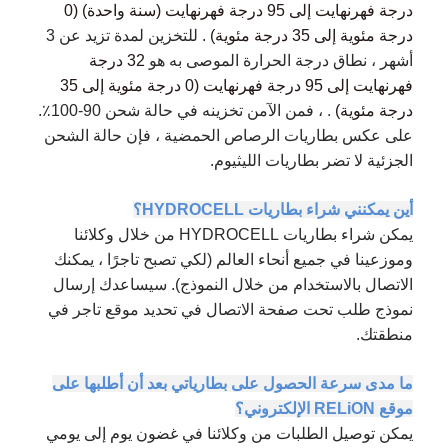
درجة فهرنهايت إلى 95 درجة فهرنهايت (سنة واحدة) (0
درجة مئوية إلى 35 درجة مئوية)
. للتخزين لمدة تزيد عن 3
أشهر ، نطاق درجة الحرارة الموصى به هو
32 درجة
فهرنهايت إلى 95 درجة فهرنهايت (0 درجة مئوية إلى 35
.
درجة مئوية)
، فمن الآمن تخزينه في حالة شحن 90-100٪.
على عكس بطاريات الرصاص الحمضية ، فإن حالة الشحن
الجزئية لا تضر بطاريات الليثيوم.
أين يمكنني شراء بطاريات HYDROCELL؟
يمكن شراء بطاريات HYDROCELL من خلال وكلائنا
وموزعينا في جميع أنحاء العالم (لكي تصبح تاجرًا ، يمكنك
الاتصال بالاستخدام من خلال النموذج). سيساعدك إرسال
نموذج طلب تحت صفحة الاتصال في تحديد موقع تاجر في
منطقتك.
ما مدى سرعة الحصول على بطارياتي بعد أن أطلبها على
موقع RELiON الإلكتروني؟
يمكن توصيل الطلبات من وكلائنا في غضون يوم إلى يومي