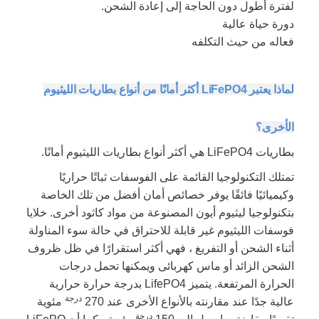
لفترة أطول دون الحاجة إلى إعادة الشحن.
دورة حياة عالية
فعاله من حيث التكلفه
لماذا يعتبر LiFePO4 أكثر أمانًا من أنواع بطاريات الليثيوم
الأخرى؟
بطاريات LiFePO4 هي أكثر أنواع بطاريات الليثيوم أمانًا.
تمتلك التكنولوجيا القائمة على الفوسفات ثباتًا حراريًا
وكيميائيًا فائقًا يوفر خصائص أمان أفضل من تلك الخاصة
بتكنولوجيا ليثيوم أيون المصنوعة من مواد كاثود أخرى. خلايا
فوسفات الليثيوم غير قابلة للاحتراق في حالة سوء المناولة
أثناء الشحن أو التفريغ ، فهي أكثر استقرارًا في ظل ظروف
الشحن الزائد أو ماس كهربائى ويمكنها تحمل درجات
الحرارة المرتفعة. يتميز LifePO4 بدرجة حرارة حرارية
درجة
عالية جدًا عند مقارنته بالأنواع الأخرى عند 270
مئوية
درجة