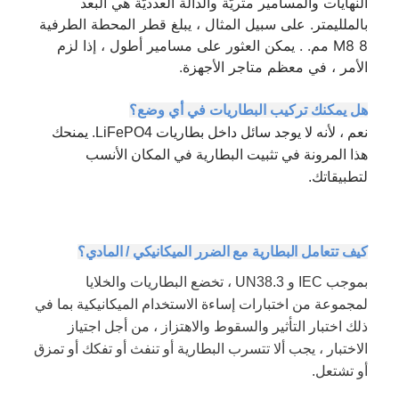
النهايات والمسامير متريّة والدالّة العدديّة هي البعد
بالملليمتر. على سبيل المثال ، يبلغ قطر المحطة الطرفية
M8 8 مم. . يمكن العثور على مسامير أطول ، إذا لزم
الأمر ، في معظم متاجر الأجهزة.
هل يمكنك تركيب البطاريات في أي وضع؟
نعم ، لأنه لا يوجد سائل داخل بطاريات LiFePO4. يمنحك
هذا المرونة في تثبيت البطارية في المكان الأنسب
لتطبيقاتك.
كيف تتعامل البطارية مع الضرر الميكانيكي / المادي؟
بموجب IEC و UN38.3 ، تخضع البطاريات والخلايا
لمجموعة من اختبارات إساءة الاستخدام الميكانيكية بما في
ذلك اختبار التأثير والسقوط والاهتزاز ، من أجل اجتياز
الاختبار ، يجب ألا تتسرب البطارية أو تنفث أو تفكك أو تمزق
أو تشتعل.