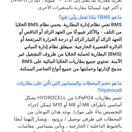
تقريبًا مقارنة بما يصل إلى 150
مئوية ، كما أن
LiFePO
أكثر قوة كيميائيًا مقارنة بالمتغيرات الأخرى.
4
ما هو BMS؟ ماذا تفعل وأين تقع؟
BMS تعني نظام إدارة البطارية. يحمي نظام BMS الخلايا
من التلف - والأكثر شيوعًا من الجهد الزائد أو الناقص أو
الجهد الزائد أو التيار الزائد أو درجة الحرارة المرتفعة أو
الدائرة القصيرة الخارجية. سيغلق نظام إدارة المباني
(BMS) البطارية لحماية الخلايا من ظروف التشغيل غير
الآمنة. تحتوي جميع بطاريات الخلايا المائية على BMS
مدمج لإدارتها وحمايتها من جميع أنواع العناصر الممكنة.
ما هو حجم المحطات والمسامير التي تأتي على بطاريات
Hydrocell؟
تتميز بطاريات LiFePO4 من HYDROCELL بشكل
أساسي بأطراف M6 أو M8 أو M10 (يمكن إجراء
التخصيص بناءً على موك). يوجد هذان النوعان من
المحطات في طرفي توصيل / بروتود ، ويشار إليهما أيضًا
بالخيوط الداخلية / الخارجية ، وتأتي بمسامير. مقاسات