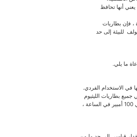
يعني أنها تحافظ
 ، فإن بطاريات
لف للبيئة إلى حد
اة ما يلي.
ها في الاستخدام الفردي.
جميع بطاريات الليثيوم
إلى حد كبير بسهولة 18 حفرة من الجولف. يمكن لبعض البطاريات ، التي يبلغ سعرها حوالي 100 أمبير في الساعة ،
كهربائية التي تحملها بطارية الليثيوم. 48 فولت هو مقدار قياسي إلى حد ما من