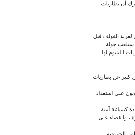
درك أن بطاريات
 لعربة الغولف قبل
عمرًا لا يقل عن 1500 دورة. إذا كنت ستلعب جولة
 لمدة 4-5 سنوات. بعض بطاريات الليثيوم لها
امل في غضون 1-3 ساعات. هذا تحسن كبير عن بطاريات
ونون على استعداد
فوسفات الحديد الليثيوم (LiFePO4) ، وهي مادة كيميائية آمنة
 (BMS) من أجل تنظيم الحرارة ، والقضاء على