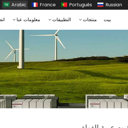
Arabic
France
Português
Russian
بيت
منتجات
التطبيقات
معلومات عنا
اتص
يوم عربة الغولف