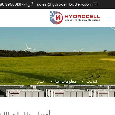
+8613950013177
sales@hydrocell-battery.com
بيت
معلومات عنا
أخبار
أفضل بطاريات الليث