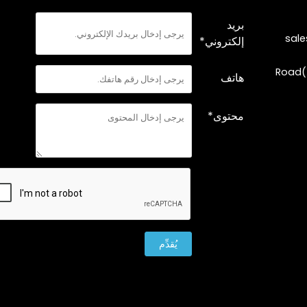
بريد
sal
إلكتروني*
Road(
هاتف
محتوى*
يُقدِّم