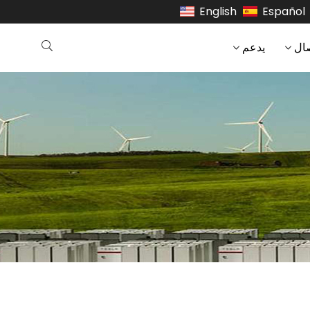
English
Español
ال
يدعم