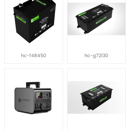
hc-f48450
hc-g72130