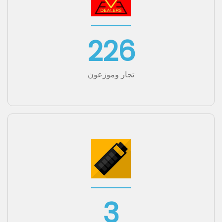
ضمان السلامة
والموثوقية والمتانة
يُعزى نمونا في الغالب إلى زيادة شعبية السيارات الكهربائية التي
تعتمد في الغالب على بطاريات الليثيوم أيون للحصول على
الطاقة. لدينا باستمرار إطلاق منتجات جديدة ، مما يضمن لنا أن
نكون لاعبًا رئيسيًا في السوق العالمية.
226
تجار وموزعون