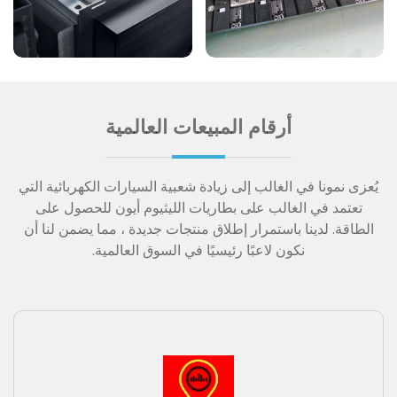
البطاريات ، نحن
بطاريات الليثيوم لك
متخصصون في
في منشآت متطورة
التصميم والتصنيع
حول العالم - وكلها
والتوزيع
مدعومة بخبراء إنتاج
أحدث حلول البطارية
ذوي مهارات عالية
تطبيقات واسعة النطاق
وتكنولوجيا مبتكرة
والتزام بالجودة
والتنظيم
مراكز الاختبار
تقنيات مبتكرة
ومراقبة الجودة
HYDROCELL تبتكر
فريقنا الفني خبراء في
وتطور تقنية بطاريات
مجال اختبار منتجات
ليثيوم أيون الجديدة
الليثيوم. مع أحدث
لتطبيقات أفضل بلا
طرق الاختبار
نهاية
والتطبيقات وتفسير
القياس. للتحضير
والتنفيذ والمراجعة
والتقييم - مما يضمن
أن كل منتج من
منتجات الليثيوم يستند
أرقام المبيعات العالمية
إلى مبادئ علمية.