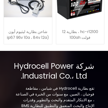
hc-r12100 ، بطارية 12
شاحن بطارية ليثيوم أيون
فولت 100ah
(ip67 96v 10a ، 84v 12a
، 72v 15a ، 60v 20a ،
48v 25a ، 36v / 24v
30a)
شركة Hydrocell Power
Industrial Co.، Ltd.
تقع بطارية Hydrocell في شيامن ، مقاطعة
فوجيان ، الصين. مع سنوات من الخبرة في الصناعة
، مع الابتكار المتقدم والبحث والتطوير وقدرات
الإنتاج والبحث المتعمق والتطبيق للبطارية BMS